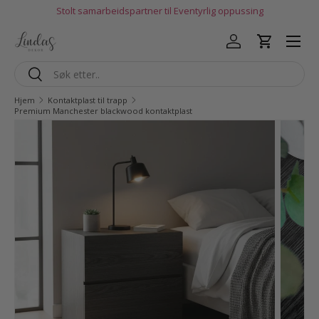
Stolt samarbeidspartner til Eventyrlig oppussing
Hopp til innhold
Logg inn
Handlekur
Søk
Søk
Hjem
Kontaktplast til trapp
Premium Manchester blackwood kontaktplast
Gå til produktinfo