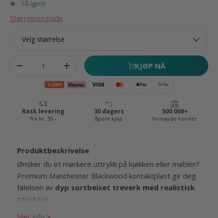
Få igjen!
Størrelsesguide
Velg størrelse
Antall
KJØP NÅ
Fjern antall
Øk antall
Produktbeskrivelse
Ønsker du et mørkere uttrykk på kjøkken eller møbler?
Premium Manchester Blackwood kontaktplast gir deg
følelsen av
dyp sortbeiset treverk med realistisk
struktur.
Mer info