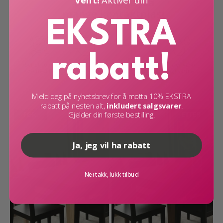
Tekstur: Strukturert, imiterer treverk
EKSTRA
Selvklebende: Ja
Underlag: Glatte og rene flater
Vedlikehold: Tørkes med fuktig klut
rabatt!
Meld deg på nyhetsbrev for å motta 10% EKSTRA
rabatt på nesten alt,
inkludert salgsvarer
.
Gjelder din første bestilling.
Ja, jeg vil ha rabatt
Nei takk, lukk tilbud