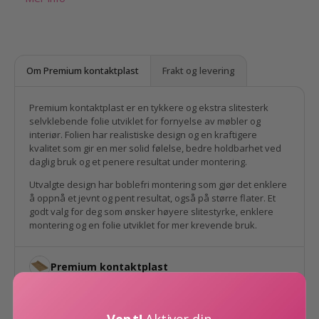
Trestrukturen er tydelig og naturtro, med fine linjer
som gir dybde og karakter også på nært hold.
Kontaktplasten er
slitesterk, enkel å rengjøre og
monteres raskt
på glatte flater. Ingen
Om Premium kontaktplast
Frakt og levering
spesialverktøy. Ingen store inngrep.
Perfekt til bord og bordplater, kjøkkenfronter,
Premium kontaktplast er en tykkere og ekstra slitesterk
selvklebende folie utviklet for fornyelse av møbler og
kommoder og garderobeskap når du ønsker et
interiør. Folien har realistiske design og en kraftigere
mørkere og mer eksklusivt uttrykk raskt og
kvalitet som gir en mer solid følelse, bedre holdbarhet ved
kostnadseffektivt. Den passer også godt på dører og
daglig bruk og et penere resultat under montering.
baderomsinnredning for en helhetlig oppgradering.
Utvalgte design har boblefri montering som gjør det enklere
å oppnå et jevnt og pent resultat, også på større flater. Et
godt valg for deg som ønsker høyere slitestyrke, enklere
Spesifikasjoner
montering og en folie utviklet for mer krevende bruk.
Design: Treverk
Farge: Brunsort
Premium kontaktplast
Undertone: Kald
Finish: Silkematt med lett struktur
Vent!
Aktiver din