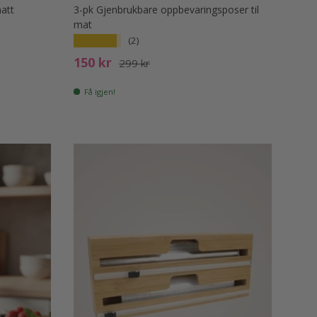
att
3-pk Gjenbrukbare oppbevaringsposer til
mat
★★★★★
(2)
Salgspris
Ord. pris
150 kr
299 kr
Få igjen!