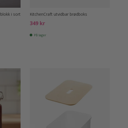
blokk i sort
KitchenCraft utvidbar brødboks
Ord. pris
349 kr
På lager