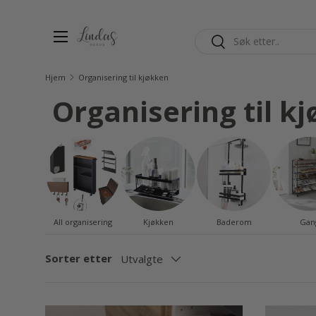
Hopp til innhold
Søk
Søk
Hjem
Organisering til kjøkken
Organisering til k
All organisering
Kjøkken
Baderom
Gan
Sorter etter
Utvalgte