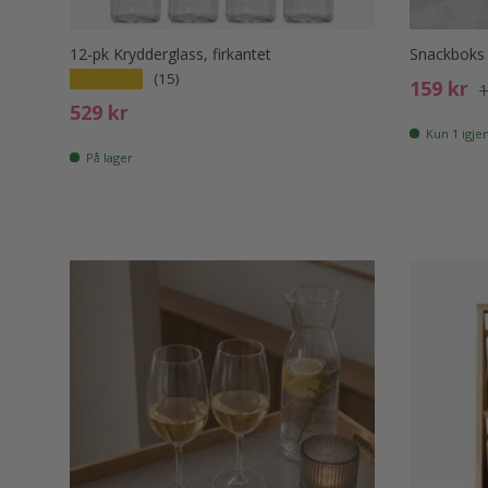
12-pk Krydderglass, firkantet
Snackboks 
★★★★★
(15)
Salgspri
O
159 kr
1
Ord. pris
529 kr
Kun 1 igjen
På lager