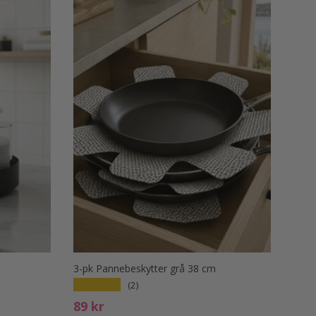
3-pk Pannebeskytter grå 38 cm
★★★★★
(2)
Ord. pris
89 kr