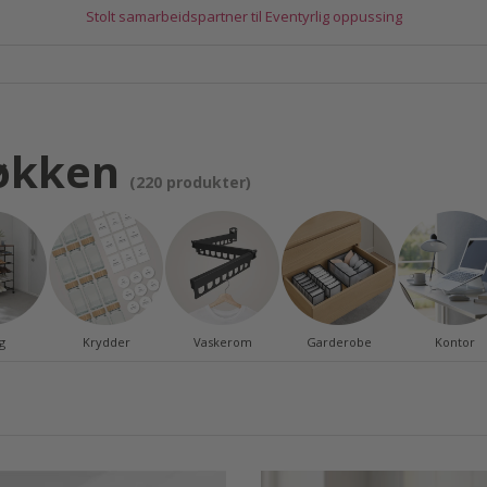
Stolt samarbeidspartner til Eventyrlig oppussing
jøkken
(220 produkter)
g
Krydder
Vaskerom
Garderobe
Kontor