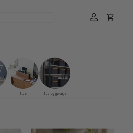
Logg inn
Handlekur
Stue
Bod og garasje