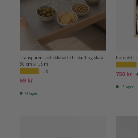
Transparent antisklimatte til skuff og skap
Komplett s
50 cm x 1,5 m
★★★★★
★★★★★
(3)
Salgspri
O
750 kr
9
Ord. pris
69 kr
På lager
På lager