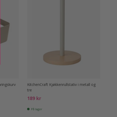
ringskurv
KitchenCraft Kjøkkenrullstativ i metall og
tre
Ord. pris
189 kr
På lager