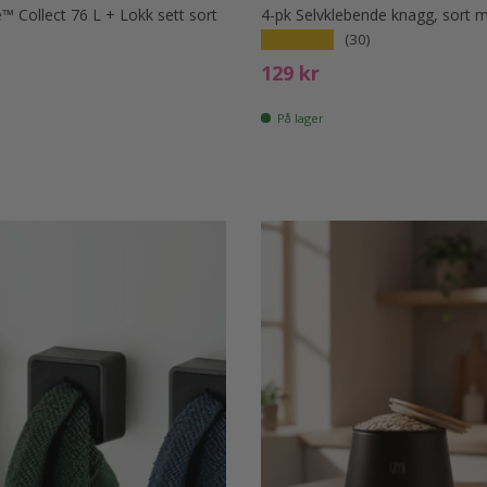
™ Collect 76 L + Lokk sett sort
4-pk Selvklebende knagg, sort m
★★★★★
(30)
s
Ord. pris
129 kr
På lager