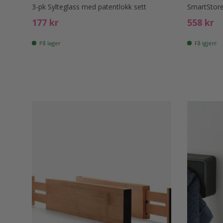
3-pk Sylteglass med patentlokk sett
SmartStore
Ord. pris
Ord. pri
177 kr
558 kr
På lager
Få igjen!