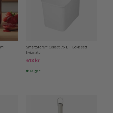
 ml
SmartStore™ Collect 76 L + Lokk sett
hvit/natur
Ord. pris
618 kr
Få igjen!