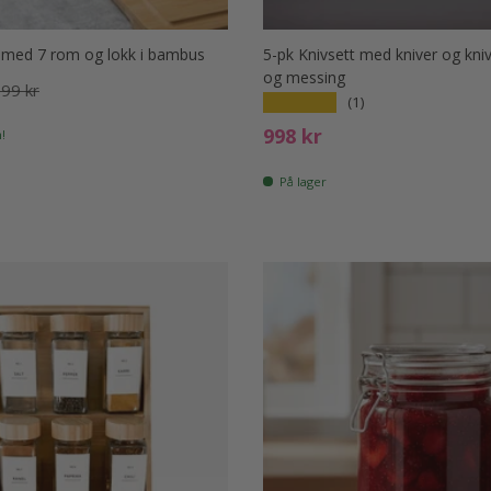
med 7 rom og lokk i bambus
5-pk Knivsett med kniver og kniv
og messing
s
rd. pris
99 kr
★★★★★
(1)
Ord. pris
998 kr
!
På lager