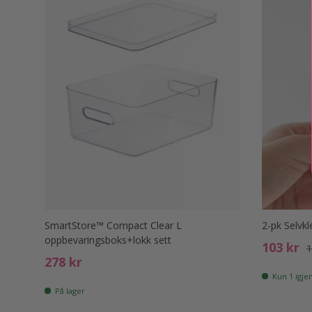
SmartStore™ Compact Clear L
2-pk Selvk
oppbevaringsboks+lokk sett
Salgspri
O
103 kr
1
Ord. pris
278 kr
Kun 1 igjen
På lager