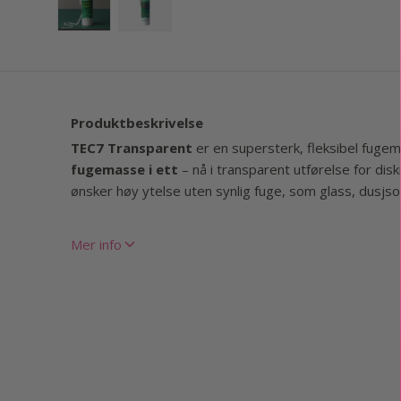
Translation missing: nb.products.product.media.lo
Translation missing: nb.products.product
Produktbeskrivelse
TEC7 Transparent
er en supersterk, fleksibel fug
fugemasse i ett
– nå i transparent utførelse for disk
ønsker høy ytelse uten synlig fuge, som glass, dusjson
Denne MS Polymer-baserte massen fester på nesten al
Mer info
kan til og med brukes under vann. Den er næringsmi
inneholder ingen skadelige løsemidler.
For best resultat anbefales det å bruke en fugepistol