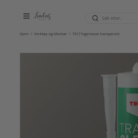
Hopp til innhold
Søk
Søk
Hjem
Verktøy og tilbehør
TEC7 fugemasse transparent
Gå til produktinfo