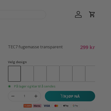
Logg inn
Handlekur
299 kr
TEC7 fugemasse transparent
Velg design
På lager og klar til å sendes
Antall
KJØP NÅ
Fjern antall
Øk antall