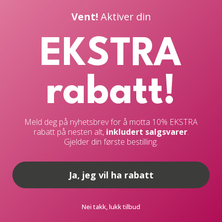
Vent!
Aktiver din
ad_image
.media.load_image
EKSTRA
rabatt!
emasse som fungerer som
lim, tettemasse og
ret og stilren finish. Perfekt til områder der du
er, akrylflater og lyse interiørelementer.
Meld deg på nyhetsbrev for å motta 10% EKSTRA
le materialer – også på fuktige underlag – og
rabatt på nesten alt,
inkludert salgsvarer
.
ddelgodkjent, UV-bestandig, overmalbar og
Gjelder din første bestilling.
Ja, jeg vil ha rabatt
.
Nei takk, lukk tilbud