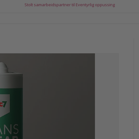
Stolt samarbeidspartner til Eventyrlig oppussing