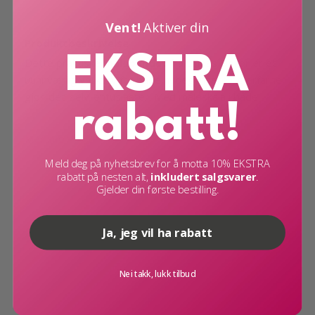
Vent!
Aktiver din
Produktbeskrivelse
EKSTRA
Dette praktiske
målebåndet
fra Lindas Dekor er et
uunnværlig verktøy for både nybegynnere og erfarne
gjør-det-selv-entusiaster. Med måleskala i både
rabatt!
millimeter og tommer (5 meter x 25 mm), gir det deg
nøyaktige og lettleste målinger uansett prosjekt.
Mer info
Perfekt for alt fra oppmåling av møbler og veggflater
Meld deg på nyhetsbrev for å motta 10% EKSTRA
til nøyaktig tilpasning av kontaktplast, fliser og annen
rabatt på nesten alt,
inkludert salgsvarer
.
Gjelder din første bestilling.
interiørdekor.
Ja, jeg vil ha rabatt
Nei takk, lukk tilbud
Menu