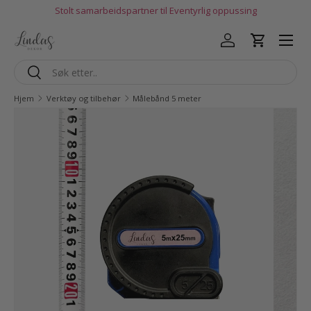
Stolt samarbeidspartner til Eventyrlig oppussing
Hopp til innhold
Logg inn
Handlekur
Søk
Søk
Hjem
Verktøy og tilbehør
Målebånd 5 meter
Gå til produktinfo