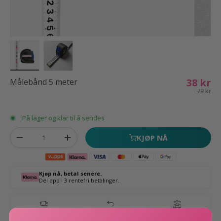
Translation missing: nb.products.product.media.load_imag
Translation missing: nb.products.product.media
38 kr
Målebånd 5 meter
79 kr
På lager og klar til å sendes
Antall
KJØP NÅ
Fjern antall
Øk antall