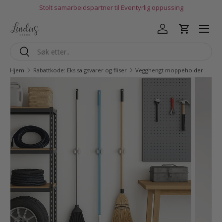
Stolt samarbeidspartner til Eventyrlig oppussing
Hopp til innhold
Logg inn
Handlekur
Søk
Søk
Hjem
Rabattkode: Eks salgsvarer og fliser
Vegghengt moppeholder
Gå til produktinfo