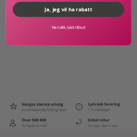
funksjonalitet, brukervennlighet og gode priser.
Mål: høyde 5,5 cm, diameter 7,5 cm
Ja, jeg vil ha rabatt
Farge: grå
Home by Lindas Dekor
Materiale: plast
Nei takk, lukk tilbud
Selges enkeltvis
Vekt:35 gram
Menu