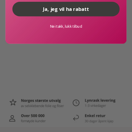
funksjonalitet, brukervennlighet og gode priser.
Mål: høyde 5,5 cm, diameter 7,5 cm
Ja, jeg vil ha rabatt
Farge: grå
Home by Lindas Dekor
Materiale: plast
Nei takk, lukk tilbud
Selges enkeltvis
Vekt:35 gram
Menu