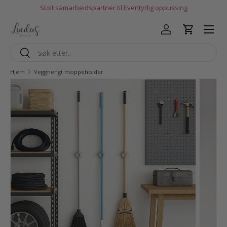
Stolt samarbeidspartner til Eventyrlig oppussing
Hopp til innhold
Logg inn
Handlekur
Søk
Søk
Hjem
Vegghengt moppeholder
Gå til produktinfo