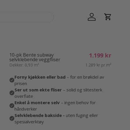
Logg inn
Handlekur
1.199 kr
10-pk Bente subway
selvklebende veggfliser
Dekker: 0,93 m²
1.289 kr pr m²