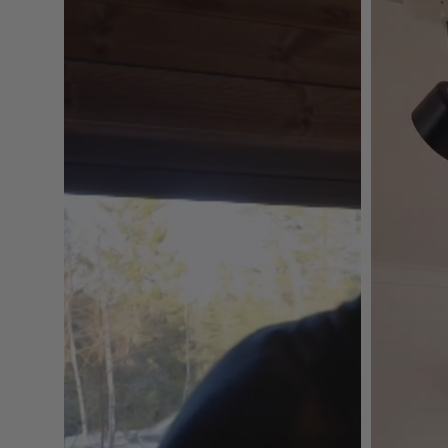
treverk, mørke kjøkkenfronter og sorte detaljer.
Mål
Antall fliser i pakken: 10 stk
En pakke dekker: 0,93 m²
Størrelse på en flis: 30,5 x 30,5 cm
Tykkelse: 3,3 mm
Spesifikasjoner
Merke: EasyTiles Pro
Design: Subway
Farge: Brun, kobber og jordtoner
Undertone: Varm