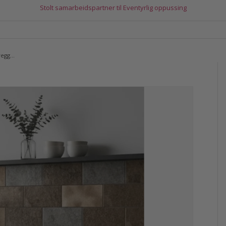
Stolt samarbeidspartner til Eventyrlig oppussing
10-pk Bente subway selvklebende veggfliser