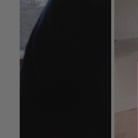
Finish: Matt og metallisk
Selvklebende: Ja
Materiale: kompositt av stein og alminimum
Underlag: Glatte og rene flater
Vedlikehold: Tørkes med fuktig klut