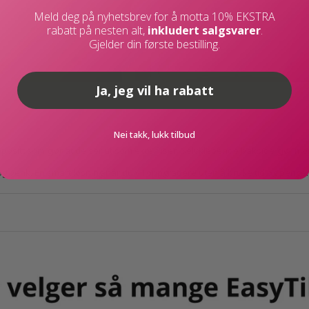
Meld deg på nyhetsbrev for å motta 10% EKSTRA
rabatt på nesten alt,
inkludert salgsvarer
.
Gjelder din første bestilling.
Ja, jeg vil ha rabatt
Nei takk, lukk tilbud
ompositt som gjør at de ser ut som ekte fliser. Selvklebende bakside gjør
 og benk. En smart løsning når du vil oppgradere uten å bruke tid og penger