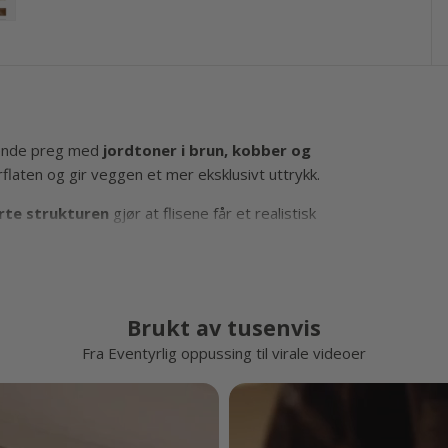
ad_image
.media.load_image
ts.product.media.load_image
nb.products.product.media.load_image
 missing: nb.products.product.media.load_image
anslation missing: nb.products.product.media.load_image
vende preg med
jordtoner i brun, kobber og
rflaten og gir veggen et mer eksklusivt uttrykk.
erte strukturen
gjør at flisene får et realistisk
r lys på en naturlig måte og gir kjøkkenet mer
på glatte og rene flater. De kan tilpasses med
Brukt av tusenvis
kontakter og kanter. Overflaten er laget for
Fra Eventyrlig oppussing til virale videoer
k kjøkkenbenk, men fungerer også svært fint
 der du ønsker å tilføre rommet varme og
et uttrykk som passer godt sammen med både