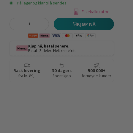
På lager og klar til å sendes
Flisekalkulator
Antall
KJØP NÅ
Fjern antall
Øk antall