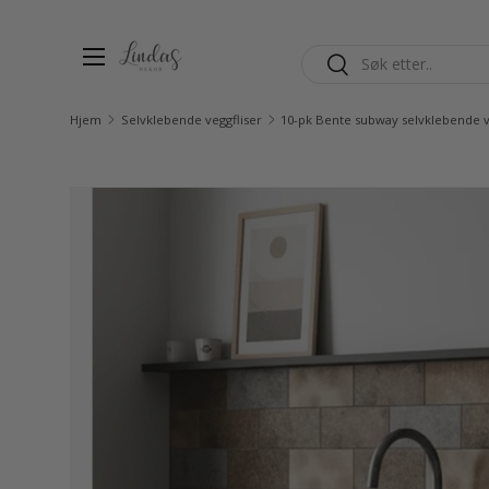
Hopp til innhold
Søk
Søk
Hjem
Selvklebende veggfliser
Gå til produktinfo