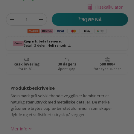
Flisekalkulator
Antall
KJØP NÅ
Fjern antall
Øk antall
Produktbeskrivelse
Stein mørk grå selvklebende veggfliser kombinerer et
naturlig steinuttrykk med metalliske detaljer. De mørke
gråtonene brytes opp av børstet aluminium som skaper
dybde og et sofistikert uttrykk på veggen.
Flisene er satt sammen i et stavmosaikkmønster som gir et
Mer info
dynamisk spill i overflaten. Den mørke fargepaletten gjør at