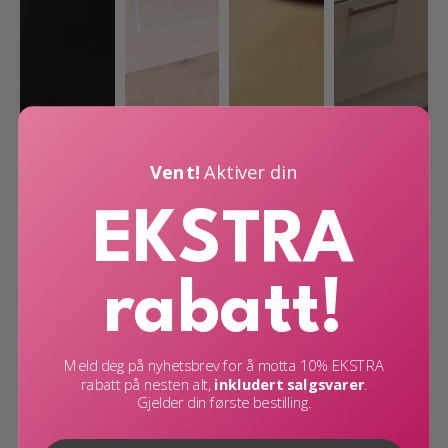
Vent!
Aktiver din
EKSTRA
rabatt!
Om EasyTiles Pro
Frakt og levering
Meld deg på nyhetsbrev for å motta 10% EKSTRA
EasyTiles Pro skiller seg ut med sin stein- og
rabatt på nesten alt,
inkludert salgsvarer
.
aluminiumskompositt som gjør at de ser ut som ekte fliser.
Gjelder din første bestilling.
Selvklebende bakside gjør monteringen overraskende
enkel — selv for nybegynnere.