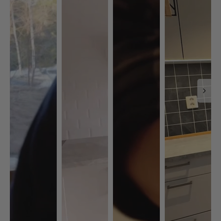
Spesifikasjoner
Merke: EasyTiles Pro
Design: Stavmosaikk
Farge: Mørkegrå og sølv
Undertone: Varm
Finish: Matt og børstet metall
Selvklebende: Ja
Materiale: Kompositt med stein og aluminium
Underlag: Glatte og rene flater
Vedlikehold: Tørkes med fuktig klut