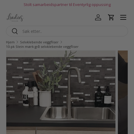
Stolt samarbeidspartner til Eventyrlig oppussing
Hopp til innhold
Logg inn
Handlekur
Søk
Søk
Hjem
Selvklebende veggfliser
10-pk Stein mørk grå selvklebende veggfliser
Gå til produktinfo