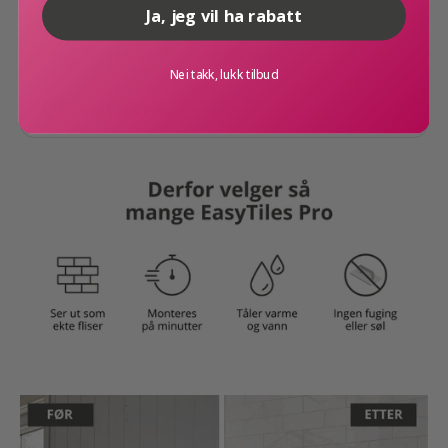
Ja, jeg vil ha rabatt
Resultatet ser profesjonelt ut og tåler daglig bruk bak vask
og benk. En smart løsning når du vil oppgradere uten å
bruke tid og penger på en full oppussing.
Nei takk, lukk tilbud
EasyTiles Pro