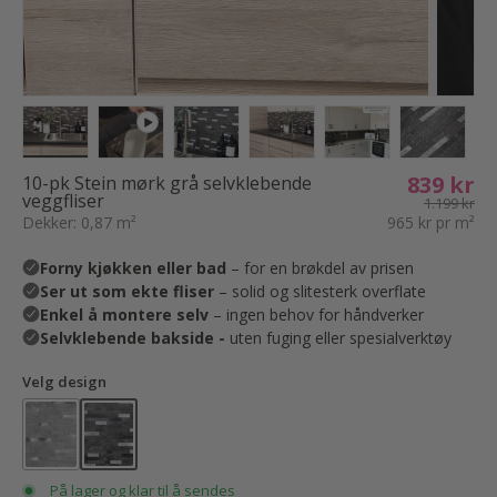
Translation missing: nb.products.product.media.load_imag
Translation missing: nb.products.product.media.
Translation missing: nb.products.prod
Translation missing: nb.pro
Translation missi
Translat
839 kr
10-pk Stein mørk grå selvklebende
veggfliser
1.199 kr
Dekker: 0,87 m²
965 kr pr m²
Velg design
På lager og klar til å sendes