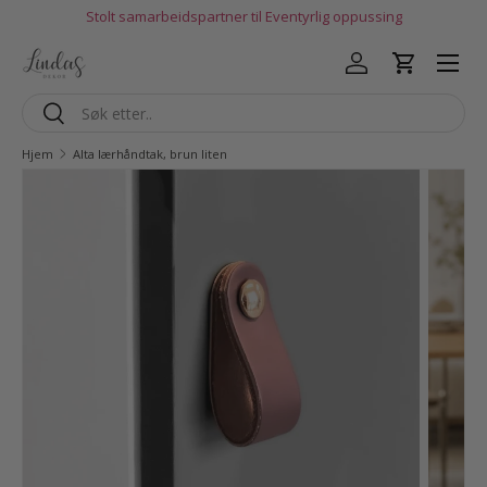
Stolt samarbeidspartner til Eventyrlig oppussing
Hopp til innhold
Logg inn
Handlekur
Søk
Søk
Hjem
Alta lærhåndtak, brun liten
Gå til produktinfo