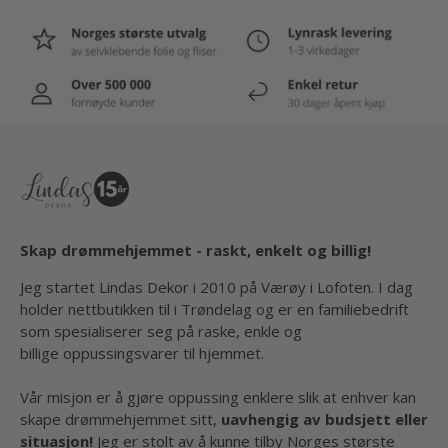
Mål: lengde 63 mm, bredde 25 mm
Farge: brun, gull
Materiale: lær, metall
Skrue inkludert
Selges enkeltvis
Vekt: 50 gram
Skap drømmehjemmet - raskt, enkelt og billig!
Jeg startet Lindas Dekor i 2010 på Værøy i Lofoten. I dag
holder nettbutikken til i Trøndelag og er en familiebedrift
som spesialiserer seg på raske, enkle og
billige oppussingsvarer til hjemmet.
Vår misjon er å gjøre oppussing enklere slik at enhver kan
skape drømmehjemmet sitt,
uavhengig av budsjett eller
situasjon!
Jeg er stolt av å kunne tilby Norges største