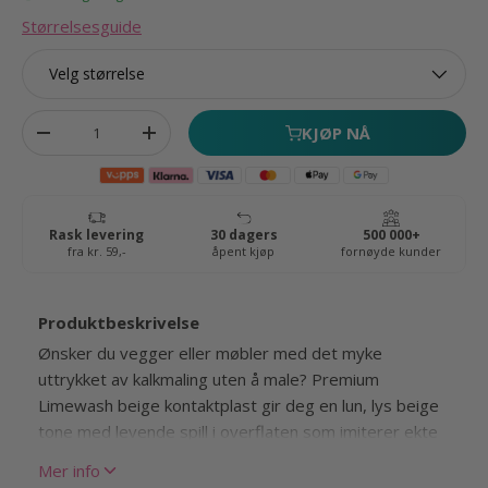
Størrelsesguide
Velg størrelse
Antall
KJØP NÅ
Fjern antall
Øk antall
Produktbeskrivelse
Ønsker du vegger eller møbler med det myke
uttrykket av kalkmaling uten å male? Premium
Limewash beige kontaktplast gir deg en lun, lys beige
tone med levende spill i overflaten som imiterer ekte
limewash effekt.
Mer info