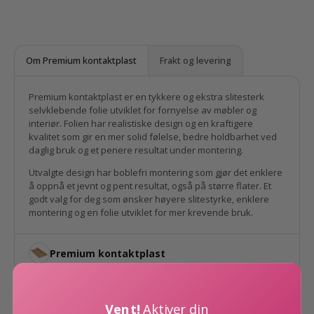
Fargen har en varm undertone som gjør rommet
roligere og mer innbydende. Den subtile strukturen gir
dybde og variasjon, slik at flaten ikke ser flat ut.
Resultatet er et naturlig preg som fungerer like godt i
Om Premium kontaktplast
Frakt og levering
gang, stue og soverom som på kjøkken og bad.
Premium kontaktplast er en tykkere og ekstra slitesterk
Dette er en av våre
bestselgere
, og det er ikke uten
selvklebende folie utviklet for fornyelse av møbler og
grunn. Du får uttrykket av kalkmalt vegg uten støv,
interiør. Folien har realistiske design og en kraftigere
tørketid eller omfattende arbeid.
kvalitet som gir en mer solid følelse, bedre holdbarhet ved
daglig bruk og et penere resultat under montering.
Folien er
selvklebende, slitesterk og enkel å
Utvalgte design har boblefri montering som gjør det enklere
montere
på glatte og rene underlag. Du kan raskt
å oppnå et jevnt og pent resultat, også på større flater. Et
forvandle vegger, skapfronter eller benkeplater uten å
godt valg for deg som ønsker høyere slitestyrke, enklere
montering og en folie utviklet for mer krevende bruk.
bytte ut noe.
Spesifikasjoner
Premium kontaktplast
Design: Limewash effekt
Farge: Lys beige
Undertone: Varm
Vent!
Aktiver din