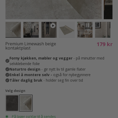
Translation missing: nb.products.product.media.load_imag
Translation missing: nb.products.product.media
Translation missing: nb.products.prod
Translation missing: nb.pro
Translation missi
Translat
179 kr
Premium Limewash beige
kontaktplast
Velg design
På lager og klar til å sendes