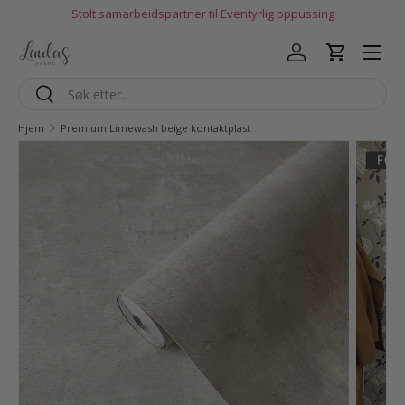
Stolt samarbeidspartner til Eventyrlig oppussing
Hopp til innhold
Logg inn
Handlekur
Søk
Søk
Hjem
Premium Limewash beige kontaktplast
Gå til produktinfo