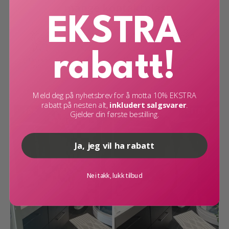
Finish: Silkematt
EKSTRA
Tekstur: Lett strukturert, kalkmaling effekt
Selvklebende: Ja
rabatt!
Underlag: Glatte og rene flater
Vedlikehold: Tørkes med fuktig klut
Meld deg på nyhetsbrev for å motta 10% EKSTRA
rabatt på nesten alt,
inkludert salgsvarer
.
Gjelder din første bestilling.
Ja, jeg vil ha rabatt
Nei takk, lukk tilbud