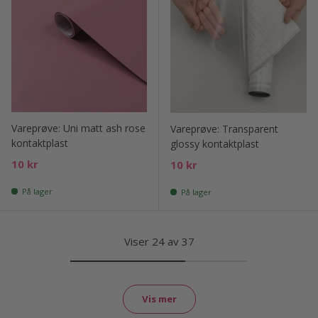
Vareprøve: Uni matt ash rose
Vareprøve: Transparent
kontaktplast
glossy kontaktplast
Ord. pris
10 kr
Ord. pris
10 kr
På lager
På lager
Viser 24 av 37
Vis mer