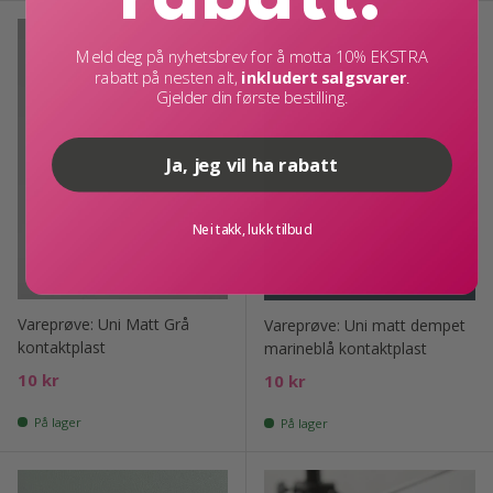
Meld deg på nyhetsbrev for å motta 10% EKSTRA
rabatt på nesten alt,
inkludert salgsvarer
.
Gjelder din første bestilling.
Ja, jeg vil ha rabatt
Nei takk, lukk tilbud
Vareprøve: Uni Matt Grå
Vareprøve: Uni matt dempet
kontaktplast
marineblå kontaktplast
Ord. pris
10 kr
Ord. pris
10 kr
På lager
På lager